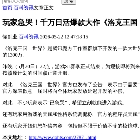
搜 索
首页
百科资讯
文章正文
玩家急哭！千万日活爆款大作《洛克王国
懂副业
百科资讯
2026-05-22 12:47:18
15
《洛克王国：世界》是腾讯魔方工作室群旗下开发的一款大世界
的1300万。
昨晚（5月20日）22点，游戏S1赛季正式结束，为迎接即将
按照原计划的时间点正常开服。
对此，《洛克王国：世界》官方也发布了公告，表示由于需要
官方深表歉意，届时将向全体玩家发放延迟开发的补偿。
对此，不少玩家表示“已急哭”，希望立刻就能进入游戏。
还有玩家用游戏的天赋和性格系统调侃称，官方的程序员天赋“
还有玩家开始幻想补偿内容，包括但不限于价值不菲的棱镜球
本文地址：
http://www.dohts.com/27871.html