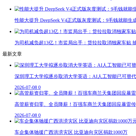
性能大提升 DeepSeek V4正式版灰度测试：9毛钱就能生
为司机减负超13亿！市监局出手：货拉拉取消独家车贴 抽
最新文章
深圳理工大学拟逐步取消大学英语：AI人工智能已可替
2026-07-08
0
高管薪资归零、全员降薪！百强车商兰天集团回应暴雷传
2026-07-08
0
车企集体驰援广西洪涝灾区 比亚迪向灾区捐款1000万