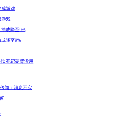
成游戏
成降至9%
代
闻