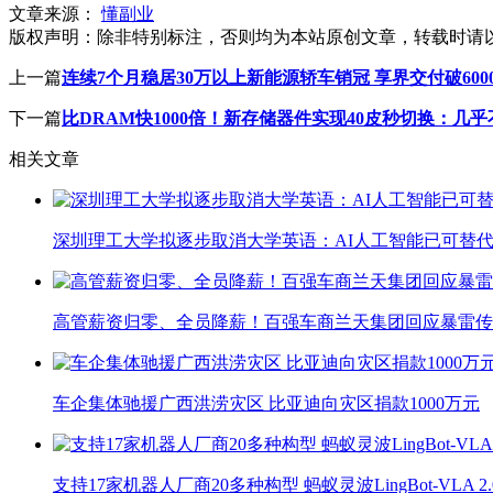
文章来源：
懂副业
版权声明：
除非特别标注，否则均为本站原创文章，转载时请
上一篇
连续7个月稳居30万以上新能源轿车销冠 享界交付破600
下一篇
比DRAM快1000倍！新存储器件实现40皮秒切换：几
相关文章
深圳理工大学拟逐步取消大学英语：AI人工智能已可替代
高管薪资归零、全员降薪！百强车商兰天集团回应暴雷传
车企集体驰援广西洪涝灾区 比亚迪向灾区捐款1000万元
支持17家机器人厂商20多种构型 蚂蚁灵波LingBot-VLA 