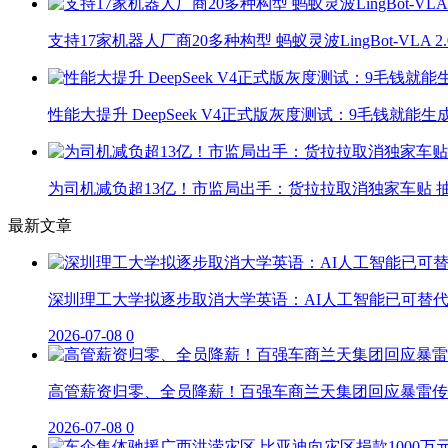
支持17家机器人厂商20多种构型 蚂蚁灵波LingBot-VLA 
性能大提升 DeepSeek V4正式版灰度测试：9毛钱就能生
为司机减负超13亿！市监局出手：货拉拉取消独家车贴 抽
最新文章
深圳理工大学拟逐步取消大学英语：AI人工智能已可替
2026-07-08
0
高管薪资归零、全员降薪！百强车商兰天集团回应暴雷传
2026-07-08
0