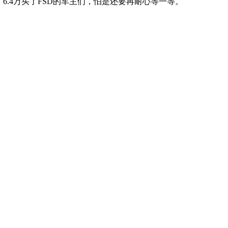
.4万买了FSD的车主们，怕是还要再耐心等一等。