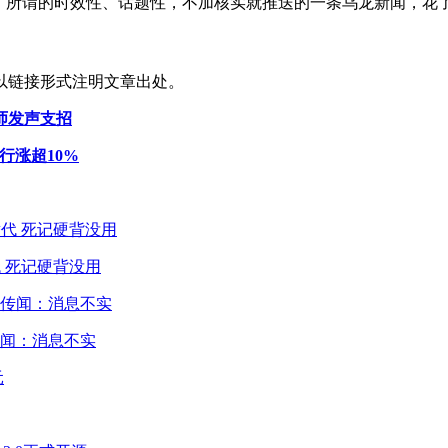
了所谓的时效性、话题性，不加核实就推送的一条乌龙新闻，花了6
以链接形式注明文章出处。
师发声支招
行涨超10%
 死记硬背没用
闻：消息不实