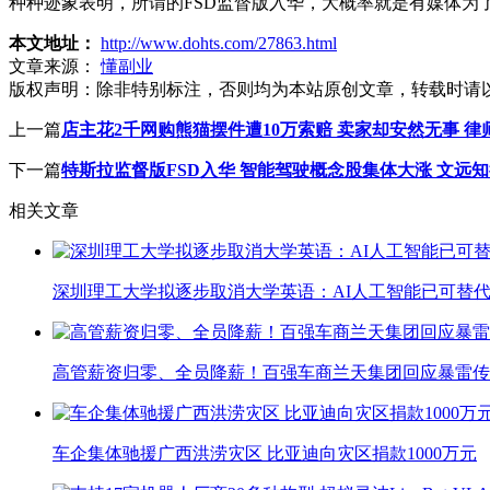
种种迹象表明，所谓的FSD监督版入华，大概率就是有媒体为
本文地址：
http://www.dohts.com/27863.html
文章来源：
懂副业
版权声明：
除非特别标注，否则均为本站原创文章，转载时请
上一篇
店主花2千网购熊猫摆件遭10万索赔 卖家却安然无事 律
下一篇
特斯拉监督版FSD入华 智能驾驶概念股集体大涨 文远知
相关文章
深圳理工大学拟逐步取消大学英语：AI人工智能已可替代
高管薪资归零、全员降薪！百强车商兰天集团回应暴雷传
车企集体驰援广西洪涝灾区 比亚迪向灾区捐款1000万元