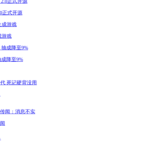
2.0正式开源
成游戏
成降至9%
代
闻