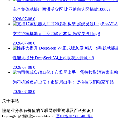
车企集体驰援广西洪涝灾区 比亚迪向灾区捐款1000万
2026-07-08
0
支持17家机器人厂商20多种构型 蚂蚁灵波LingB
2026-07-08
0
性能大提升 DeepSeek V4正式版灰度测试：9
2026-07-08
0
为司机减负超13亿！市监局出手：货拉拉取消独家车贴
2026-07-08
0
关于本站
懂副业分享有价值的互联网创业资讯及百科知识！
Copyright @ 懂副业(www.dohts.com)
晋ICP备2023006481号-6