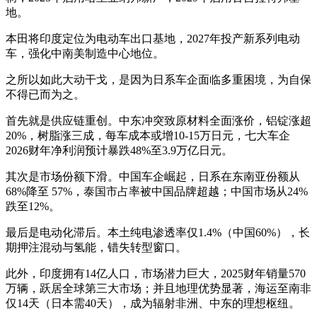
地。
本田将印度定位为电动车出口基地，2027年投产新系列电动
车，强化中南美制造中心地位。
之所以如此大动干戈，是因为日系车企面临多重困境，为自保
不得已而为之。
首先就是供应链重创。中东冲突致原材料全面涨价，铝锭涨超
20%，树脂涨三成，每车成本或增10-15万日元，七大车企
2026财年净利润预计暴跌48%至3.9万亿日元。
其次是市场份额下滑。中国车企崛起，日系在东南亚份额从
68%降至 57%，泰国市占率被中国品牌超越；中国市场从24%
跌至12%。
最后是电动化滞后。本土纯电渗透率仅1.4%（中国60%），长
期押注混动与氢能，错失转型窗口。
此外，印度拥有14亿人口，市场潜力巨大，2025财年销量570
万辆，跃居全球第三大市场；并且地理优势显著，海运至南非
仅14天（日本需40天），成为辐射非洲、中东的理想枢纽。