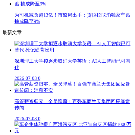
为司机减负超13亿！市监局出手：货拉拉取消独家车贴
抽成降至9%
最新文章
深圳理工大学拟逐步取消大学英语：AI人工智能已可替
代
2026-07-08
0
高管薪资归零、全员降薪！百强车商兰天集团回应暴雷
传闻
2026-07-08
0