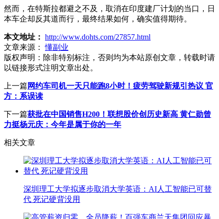
然而，在特斯拉都避之不及，取消在印度建厂计划的当口，日
本车企却反其道而行，最终结果如何，确实值得期待。
本文地址：
http://www.dohts.com/27857.html
文章来源：
懂副业
版权声明：
除非特别标注，否则均为本站原创文章，转载时请
以链接形式注明文章出处。
上一篇
网约车司机一天只能跑8小时！疲劳驾驶新规引热议 官
方：系误读
下一篇
获批在中国销售H200！联想股价创历史新高 黄仁勋曾
力挺杨元庆：今年是属于你的一年
相关文章
深圳理工大学拟逐步取消大学英语：AI人工智能已可替
代 死记硬背没用