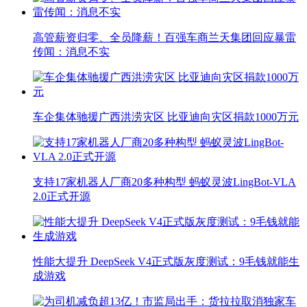
高管薪资归零、全员降薪！百强车商兰天集团回应暴雷
传闻：消息不实
车企集体驰援广西洪涝灾区 比亚迪向灾区捐款1000万元
支持17家机器人厂商20多种构型 蚂蚁灵波LingBot-VLA
2.0正式开源
性能大提升 DeepSeek V4正式版灰度测试：9毛钱就能生
成游戏