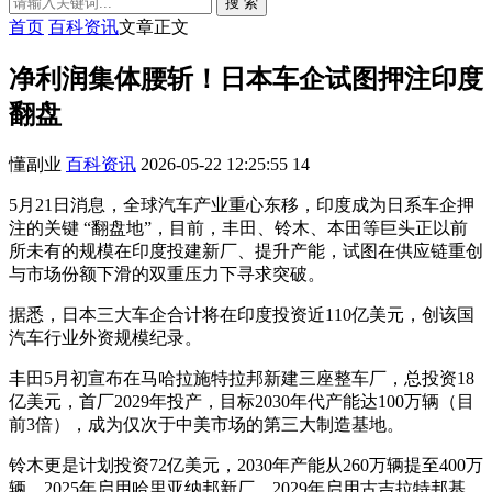
搜 索
首页
百科资讯
文章正文
净利润集体腰斩！日本车企试图押注印度
翻盘
懂副业
百科资讯
2026-05-22 12:25:55
14
5月21日消息，全球汽车产业重心东移，印度成为日系车企押
注的关键 “翻盘地”，目前，丰田、铃木、本田等巨头正以前
所未有的规模在印度投建新厂、提升产能，试图在供应链重创
与市场份额下滑的双重压力下寻求突破。
据悉，日本三大车企合计将在印度投资近110亿美元，创该国
汽车行业外资规模纪录。
丰田5月初宣布在马哈拉施特拉邦新建三座整车厂，总投资18
亿美元，首厂2029年投产，目标2030年代产能达100万辆（目
前3倍），成为仅次于中美市场的第三大制造基地。
铃木更是计划投资72亿美元，2030年产能从260万辆提至400万
辆，2025年启用哈里亚纳邦新厂，2029年启用古吉拉特邦基