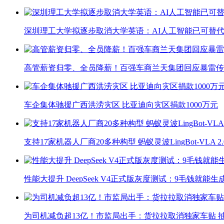
深圳理工大学拟逐步取消大学英语：AI人工智能已可替代
高管薪资归零、全员降薪！百强车商兰天集团回应暴雷传
车企集体驰援广西洪涝灾区 比亚迪向灾区捐款1000万元
支持17家机器人厂商20多种构型 蚂蚁灵波LingBot-VLA 
性能大提升 DeepSeek V4正式版灰度测试：9毛钱就能生
为司机减负超13亿！市监局出手：货拉拉取消独家车贴 抽