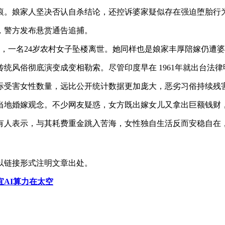
痕。娘家人坚决否认自杀结论，还控诉婆家疑似存在强迫堕胎行
，警方发布悬赏通告追捕。
剧，一名24岁农村女子坠楼离世。她同样也是娘家丰厚陪嫁仍遭
统风俗彻底演变成变相勒索。尽管印度早在 1961年就出台法
际受害女性数量，远比公开统计数据更加庞大，恶劣习俗持续残
当地婚嫁观念。不少网友疑惑，女方既出嫁女儿又拿出巨额钱财
有人表示，与其耗费重金跳入苦海，女性独自生活反而安稳自在
以链接形式注明文章出处。
宜AI算力在太空