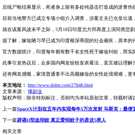
后续尸检结果显示，死者身上留有多处钝器击打造成的淤青伤
目前当地警方已成立专项小组介入调查，涉案丈夫已仓皇出逃
就在该案风波未平之际，5月18日印度北方邦再度上演同类悲
据了解，嫁妆陋习早已成为印度根深蒂固的社会顽疾，原本的传
官方数据统计，印度每年都有数千名女性死于嫁妆纠纷，而实
此事引发热议后，众多国内网友纷纷发表看法，直言难以理解
还有网友感慨，家境普通拿不出高额嫁妆的女性处境艰难，更
本文地址：
http://www.dohts.com/27848.html
文章来源：
懂副业
版权声明：
除非特别标注，否则均为本站原创文章，转载时请
上一篇
SpaceX计划在五年内实现每年1万次发射 马斯克：最便
下一篇
辟谣O型血招蚊 真正爱招蚊子的是这5类人
相关文章