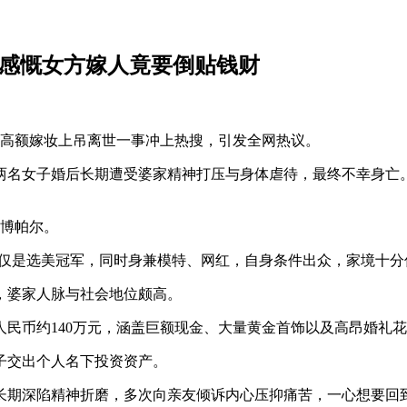
友感慨女方嫁人竟要倒贴钱财
要高额嫁妆上吊离世一事冲上热搜，引发全网热议。
两名女子婚后长期遭受婆家精神打压与身体虐待，最终不幸身亡
邦博帕尔。
她不仅是选美冠军，同时身兼模特、网红，自身条件出众，家境十
官，婆家人脉与社会地位颇高。
人民币约140万元，涵盖巨额现金、大量黄金首饰以及高昂婚礼
子交出个人名下投资资产。
长期深陷精神折磨，多次向亲友倾诉内心压抑痛苦，一心想要回