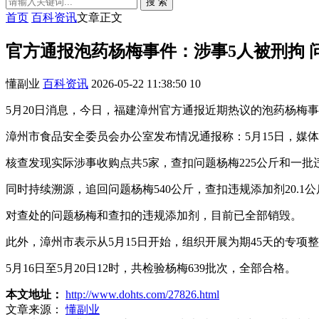
搜 索
首页
百科资讯
文章正文
官方通报泡药杨梅事件：涉事5人被刑拘 
懂副业
百科资讯
2026-05-22 11:38:50
10
5月20日消息，今日，福建漳州官方通报近期热议的泡药杨梅
漳州市食品安全委员会办公室发布情况通报称：5月15日，媒
核查发现实际涉事收购点共5家，查扣问题杨梅225公斤和一
同时持续溯源，追回问题杨梅540公斤，查扣违规添加剂20.1
对查处的问题杨梅和查扣的违规添加剂，目前已全部销毁。
此外，漳州市表示从5月15日开始，组织开展为期45天的专
5月16日至5月20日12时，共检验杨梅639批次，全部合格。
本文地址：
http://www.dohts.com/27826.html
文章来源：
懂副业