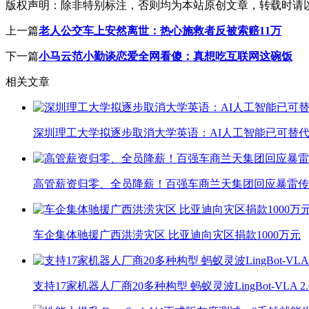
版权声明：
除非特别标注，否则均为本站原创文章，转载时请
上一篇
老人公交车上安然离世：热心施救者反被索赔11万
下一篇
小马云范小勤谈恋爱全网看傻：真想吃互联网这碗饭
相关文章
深圳理工大学拟逐步取消大学英语：AI人工智能已可替代
高管薪资归零、全员降薪！百强车商兰天集团回应暴雷传
车企集体驰援广西洪涝灾区 比亚迪向灾区捐款1000万元
支持17家机器人厂商20多种构型 蚂蚁灵波LingBot-VLA 