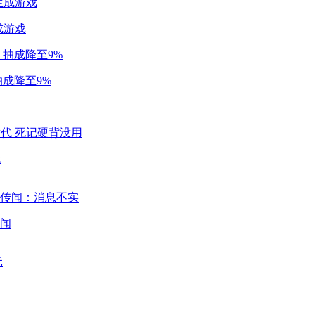
成游戏
成降至9%
代
闻