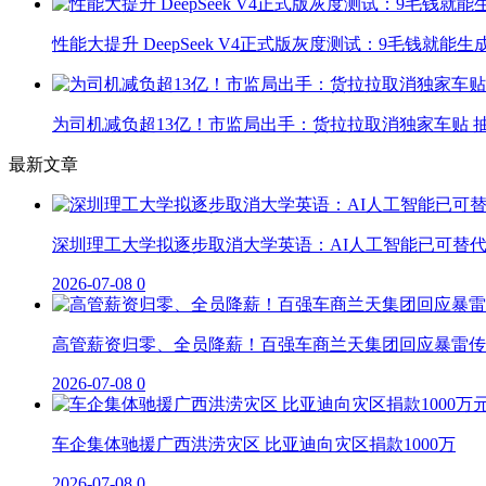
性能大提升 DeepSeek V4正式版灰度测试：9毛钱就能生
为司机减负超13亿！市监局出手：货拉拉取消独家车贴 抽
最新文章
深圳理工大学拟逐步取消大学英语：AI人工智能已可替
2026-07-08
0
高管薪资归零、全员降薪！百强车商兰天集团回应暴雷传
2026-07-08
0
车企集体驰援广西洪涝灾区 比亚迪向灾区捐款1000万
2026-07-08
0