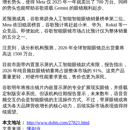
增长势头，使得 Meta 仅 2025 年一年就卖出了 700 万台。同样
的势头也能帮助谷歌搭载 Gemini 的眼镜顺利起步。
若预测成真，谷歌将跻身人工智能智能眼镜销量榜单第二位。
Meta 依旧稳居榜首，谷歌预计将赶超小米、华为、Rokid 等一
众竞品。即便如此，谷歌智能眼镜市场占比预计仅为整体销量
的五分之一。
注意到，该分析机构预测，2026 年全球智能眼镜总出货量将
高达 1500 万台。
目前市面带内置显示屏的人工智能眼镜款式有限，报告指出，
2026 年纯音频款眼镜销量将占据整体市场的 91%。这类产品
重量更轻，对硬件性能要求更低，售价也更为亲民。
谷歌明年将推出镜片内嵌显示屏的专业扩展现实眼镜，并搭载
定制版安卓系统。但该机构往期报告显示，未来数年，语音音
频交互仍会是智能眼镜的主流操作方式。不过，带屏眼镜或将
成为各大品牌营收增长的核心动力，后续实际市场表现值得持
续观望。
本文地址：
http://www.dohts.com/27821.html
文章来源：
懂副业