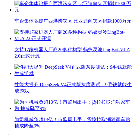
车企集体驰援广西洪涝灾区 比亚迪向灾区捐款1000万元
支持17家机器人厂商20多种构型 蚂蚁灵波LingBot-VLA
2.0正式开源
性能大提升 DeepSeek V4正式版灰度测试：9毛钱就能生
成游戏
为司机减负超13亿！市监局出手：货拉拉取消独家车贴
抽成降至9%