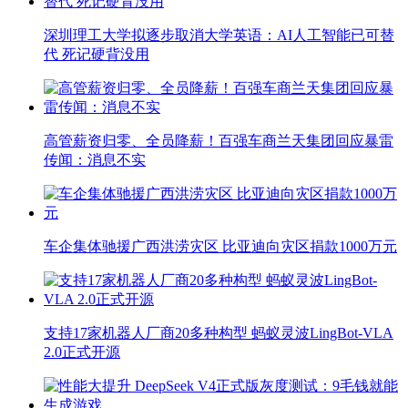
深圳理工大学拟逐步取消大学英语：AI人工智能已可替
代 死记硬背没用
高管薪资归零、全员降薪！百强车商兰天集团回应暴雷
传闻：消息不实
车企集体驰援广西洪涝灾区 比亚迪向灾区捐款1000万元
支持17家机器人厂商20多种构型 蚂蚁灵波LingBot-VLA
2.0正式开源