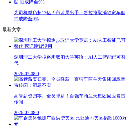
为司机减负超13亿！市监局出手：货拉拉取消独家车贴
抽成降至9%
最新文章
深圳理工大学拟逐步取消大学英语：AI人工智能已可替
代
2026-07-08
0
高管薪资归零、全员降薪！百强车商兰天集团回应暴雷
传闻
2026-07-08
0