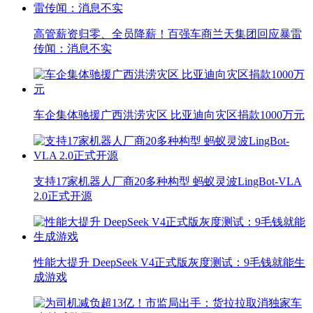
高管薪资归零、全员降薪！百强车商兰天集团回应暴雷
传闻：消息不实
车企集体驰援广西洪涝灾区 比亚迪向灾区捐款1000万元
支持17家机器人厂商20多种构型 蚂蚁灵波LingBot-VLA
2.0正式开源
性能大提升 DeepSeek V4正式版灰度测试：9毛钱就能生
成游戏