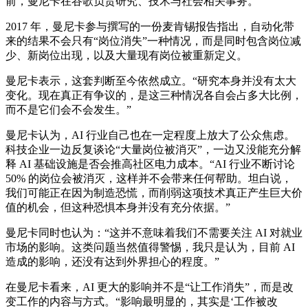
前，曼尼卡在谷歌负责研究、技术与社会相关事务。
2017 年，曼尼卡参与撰写的一份麦肯锡报告指出，自动化带
来的结果不会只有“岗位消失”一种情况，而是同时包含岗位减
少、新岗位出现，以及大量现有岗位被重新定义。
曼尼卡表示，这套判断至今依然成立。“研究本身并没有太大
变化。现在真正有争议的，是这三种情况各自会占多大比例，
而不是它们会不会发生。”
曼尼卡认为，AI 行业自己也在一定程度上放大了公众焦虑。
科技企业一边反复谈论“大量岗位被消灭”，一边又没能充分解
释 AI 基础设施是否会推高社区电力成本。“AI 行业不断讨论
50% 的岗位会被消灭，这样并不会带来任何帮助。坦白说，
我们可能正在因为制造恐慌，而削弱这项技术真正产生巨大价
值的机会，但这种恐惧本身并没有充分依据。”
曼尼卡同时也认为：“这并不意味着我们不需要关注 AI 对就业
市场的影响。这类问题当然值得警惕，我只是认为，目前 AI
造成的影响，还没有达到外界担心的程度。”
在曼尼卡看来，AI 更大的影响并不是“让工作消失”，而是改
变工作的内容与方式。“影响最明显的，其实是‘工作被改