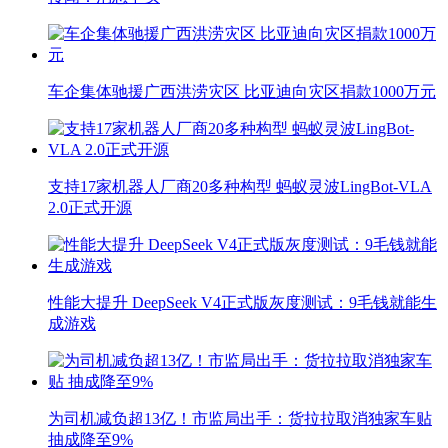
车企集体驰援广西洪涝灾区 比亚迪向灾区捐款1000万元
支持17家机器人厂商20多种构型 蚂蚁灵波LingBot-VLA
2.0正式开源
性能大提升 DeepSeek V4正式版灰度测试：9毛钱就能生
成游戏
为司机减负超13亿！市监局出手：货拉拉取消独家车贴
抽成降至9%