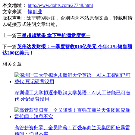
本文地址：
http://www.dohts.com/27748.html
文章来源：
懂副业
版权声明：
除非特别标注，否则均为本站原创文章，转载时请
以链接形式注明文章出处。
上一篇
三星超越苹果 拿下手机满意度第一
下一篇
英伟达发财报：一季度营收816亿美元 今年CPU销售额
达200亿美元！
相关文章
深圳理工大学拟逐步取消大学英语：AI人工智能已可替
代 死记硬背没用
高管薪资归零、全员降薪！百强车商兰天集团回应暴雷
传闻：消息不实