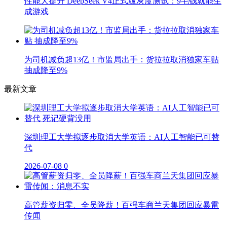
性能大提升 DeepSeek V4正式版灰度测试：9毛钱就能生
成游戏
为司机减负超13亿！市监局出手：货拉拉取消独家车贴
抽成降至9%
最新文章
深圳理工大学拟逐步取消大学英语：AI人工智能已可替
代
2026-07-08
0
高管薪资归零、全员降薪！百强车商兰天集团回应暴雷
传闻