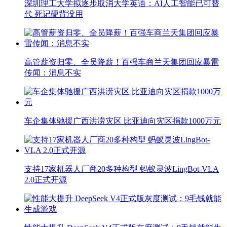
深圳理工大学拟逐步取消大学英语：AI人工智能已可替
代 死记硬背没用
高管薪资归零、全员降薪！百强车商兰天集团回应暴雷
传闻：消息不实
车企集体驰援广西洪涝灾区 比亚迪向灾区捐款1000万元
支持17家机器人厂商20多种构型 蚂蚁灵波LingBot-VLA
2.0正式开源