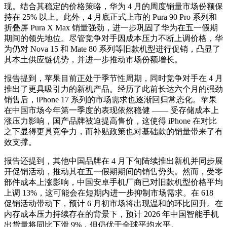
现。结合其稳定的价格策略，华为 4 月的周度销量市场份额保
持在 25% 以上。此外，4 月底正式上市的 Pura 90 Pro 系列和
折叠屏 Pura X Max 销量强劲，进一步巩固了华为在五一假期
期间的领先地位。尽管竞争对手因成本压力不断上调价格，华
为仍对 Nova 15 和 Mate 80 系列等旧款机型进行促销，凸显了
其本土供应链优势，并进一步推动市场份额增长。
报告提到，苹果目前正处于季节性周期，同时竞争对手在 4 月
推出了更具吸引力的新机产品。经历了此前长达六个月的强劲
销售后，iPhone 17 系列的市场需求也逐渐回归常态化。苹果
在中国市场今年第一季度的表现依然稳健 —— 受存储成本上
涨压力影响，国产品牌被迫提高售价，这使得 iPhone 在对比
之下显得更具竞争力，而补贴政策也对基础款的销量带来了有
效支撑。
报告还提到，其他中国品牌在 4 月下旬陆续推出新机并同步展
开促销活动，推动其在五一假期期间的销售势头。然而，受零
部件成本上涨影响，中国安卓手机厂商已对旧款机型价格平均
上调 13%，这可能会在短期内进一步抑制市场需求。在 618
促销活动带动下，预计 6 月初市场将出现温和的环比回升。在
内存成本压力持续存在的背景下，预计 2026 年中国智能手机
出货量将同比下滑 9%，但仍优于全球平均水平。