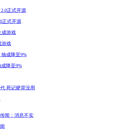
2.0正式开源
成游戏
成降至9%
代
闻