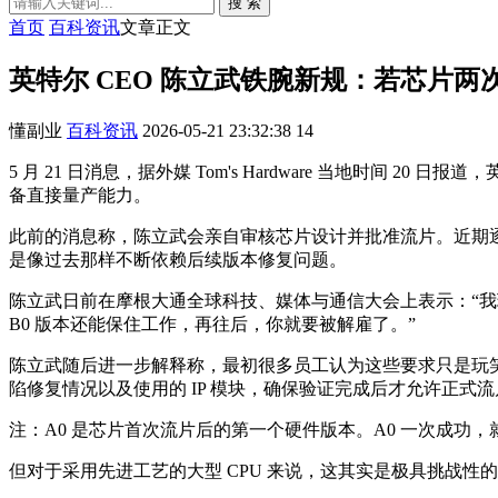
搜 索
首页
百科资讯
文章正文
英特尔 CEO 陈立武铁腕新规：若芯片
懂副业
百科资讯
2026-05-21 23:32:38
14
5 月 21 日消息，据外媒 Tom's Hardware 当地时间
备直接量产能力。
此前的消息称，陈立武会亲自审核芯片设计并批准流片。近期逐
是像过去那样不断依赖后续版本修复问题。
陈立武日前在摩根大通全球科技、媒体与通信大会上表示：“我
B0 版本还能保住工作，再往后，你就要被解雇了。”
陈立武随后进一步解释称，最初很多员工认为这些要求只是玩
陷修复情况以及使用的 IP 模块，确保验证完成后才允许正式流
注：A0 是芯片首次流片后的第一个硬件版本。A0 一次成
但对于采用先进工艺的大型 CPU 来说，这其实是极具挑战