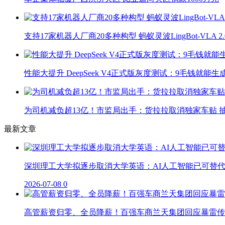
支持17家机器人厂商20多种构型 蚂蚁灵波LingBot-VLA 
性能大提升 DeepSeek V4正式版灰度测试：9毛钱就能生
为司机减负超13亿！市监局出手：货拉拉取消独家车贴 抽
最新文章
深圳理工大学拟逐步取消大学英语：AI人工智能已可替
2026-07-08
0
高管薪资归零、全员降薪！百强车商兰天集团回应暴雷传