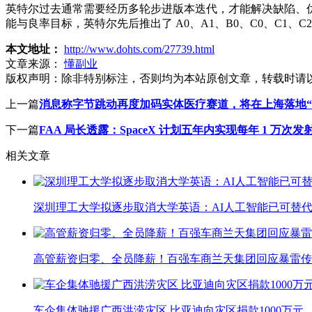
英特尔过去通常需要经历多轮步进版本迭代，才能解决缺陷、优化性能并
能与良率目标，英特尔先后推出了 A0、A1、B0、C0、C1、C2、
本文地址：
http://www.dohts.com/27739.html
文章来源：
懂副业
版权声明：
除非特别标注，否则均为本站原创文章，转载时请
上一篇
消息称字节跳动再度加码实体医疗赛道，将在上海落地“
下一篇
FAA 局长透露：SpaceX 计划五年内实现每年 1 万次发
相关文章
深圳理工大学拟逐步取消大学英语：AI人工智能已可替代
高管薪资归零、全员降薪！百强车商兰天集团回应暴雷传
车企集体驰援广西洪涝灾区 比亚迪向灾区捐款1000万元