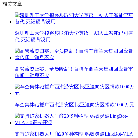
相关文章
深圳理工大学拟逐步取消大学英语：AI人工智能已可替
代 死记硬背没用
高管薪资归零、全员降薪！百强车商兰天集团回应暴雷
传闻：消息不实
车企集体驰援广西洪涝灾区 比亚迪向灾区捐款1000万元
支持17家机器人厂商20多种构型 蚂蚁灵波LingBot-VLA