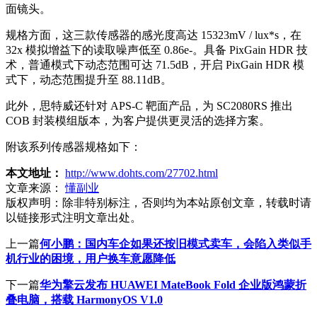
面镜头。
规格方面，这三款传感器的感光度高达 15323mV / lux*s，在
32x 模拟增益下的读取噪声低至 0.86e-。具备 PixGain HDR 技
术，普通模式下动态范围可达 71.5dB，开启 PixGain HDR 模
式下，动态范围提升至 88.11dB。
此外，思特威还针对 APS-C 靶面产品，为 SC2080RS 推出
COB 封装模组版本，为客户提供更灵活的选择方案。
附该系列传感器规格如下：
本文地址：
http://www.dohts.com/27702.html
文章来源：
懂副业
版权声明：
除非特别标注，否则均为本站原创文章，转载时请
以链接形式注明文章出处。
上一篇
何小鹏：国内车企如果还按旧模式卖车，会陷入类似手
机行业的困境，用户换车意愿降低
下一篇
华为擎云发布 HUAWEI MateBook Fold 企业版鸿蒙折
叠电脑，搭载 HarmonyOS V1.0