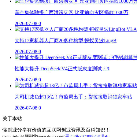
车企集体驰援广西洪涝灾区 比亚迪向灾区捐款1000万
2026-07-08
0
支持17家机器人厂商20多种构型 蚂蚁灵波LingB
2026-07-08
0
性能大提升 DeepSeek V4正式版灰度测试：9
2026-07-08
0
为司机减负超13亿！市监局出手：货拉拉取消独家车贴
2026-07-08
0
关于本站
懂副业分享有价值的互联网创业资讯及百科知识！
Copyright @ 懂副业(www.dohts.com)
晋ICP备2023006481号-6