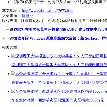
《斥 70 亿美元重金，封测巨头 Amkor 亚利桑那皮奥里
本文地址：
http://www.dohts.com/27673.html
文章来源：
懂副业
版权声明：
除非特别标注，否则均为本站原创文章，转载时请
上一篇
谷歌将在美国密苏里州投资 150 亿美元建设数据中心
下一篇
微软介绍 Windows 原生高级触觉反馈：新 Surface、罗技 M
相关文章
深圳理工大学拟逐步取消大学英语：AI人工智能已可替代
高管薪资归零、全员降薪！百强车商兰天集团回应暴雷传
车企集体驰援广西洪涝灾区 比亚迪向灾区捐款1000万元