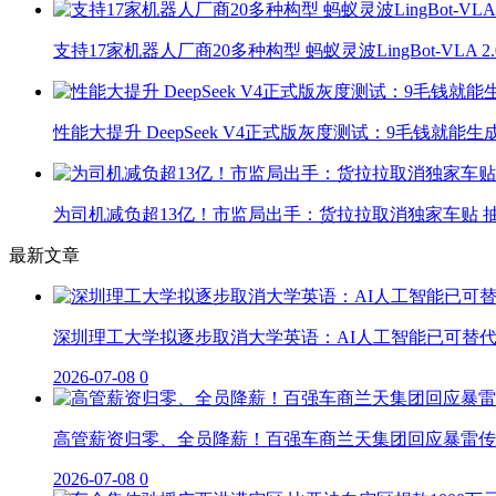
支持17家机器人厂商20多种构型 蚂蚁灵波LingBot-VLA 
性能大提升 DeepSeek V4正式版灰度测试：9毛钱就能生
为司机减负超13亿！市监局出手：货拉拉取消独家车贴 抽
最新文章
深圳理工大学拟逐步取消大学英语：AI人工智能已可替
2026-07-08
0
高管薪资归零、全员降薪！百强车商兰天集团回应暴雷传
2026-07-08
0