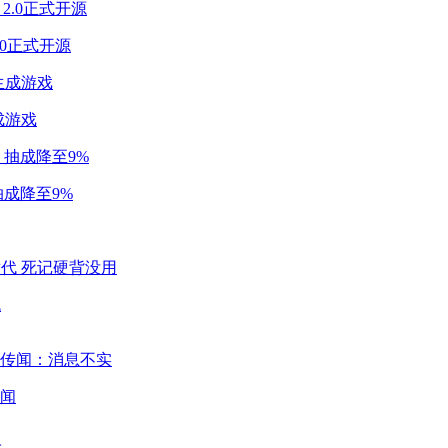
2.0正式开源
成游戏
成降至9%
代
闻