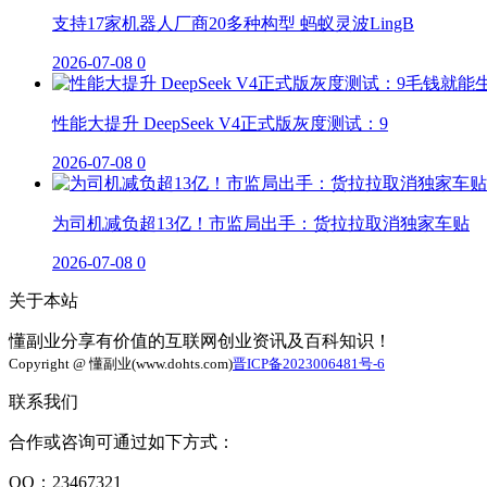
支持17家机器人厂商20多种构型 蚂蚁灵波LingB
2026-07-08
0
性能大提升 DeepSeek V4正式版灰度测试：9
2026-07-08
0
为司机减负超13亿！市监局出手：货拉拉取消独家车贴
2026-07-08
0
关于本站
懂副业分享有价值的互联网创业资讯及百科知识！
Copyright @ 懂副业(www.dohts.com)
晋ICP备2023006481号-6
联系我们
合作或咨询可通过如下方式：
QQ：23467321