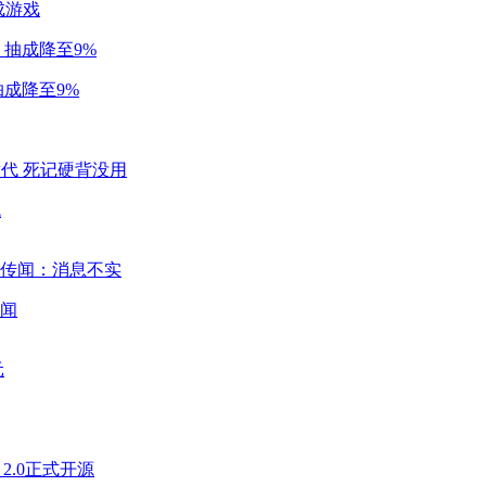
成游戏
成降至9%
代
闻