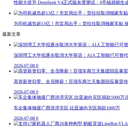
性能大提升 DeepSeek V4正式版灰度测试：9毛钱就能生
为司机减负超13亿！市监局出手：货拉拉取消独家车贴 抽
最新文章
深圳理工大学拟逐步取消大学英语：AI人工智能已可替
2026-07-08
0
高管薪资归零、全员降薪！百强车商兰天集团回应暴雷传
2026-07-08
0
车企集体驰援广西洪涝灾区 比亚迪向灾区捐款1000万
2026-07-08
0