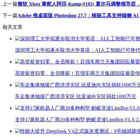
上一篇
微软 Xbox 掌舵人阿莎 &amp;#183; 夏尔马调整
下一篇
Adobe 推桌面版 Photoshop 27.7：移除工具支持端侧 AI
相关文章
深圳理工大学拟逐步取消大学英语：AI人工智能已可替代
高管薪资归零、全员降薪！百强车商兰天集团回应暴雷传
车企集体驰援广西洪涝灾区 比亚迪向灾区捐款1000万元
支持17家机器人厂商20多种构型 蚂蚁灵波LingBot-VLA 