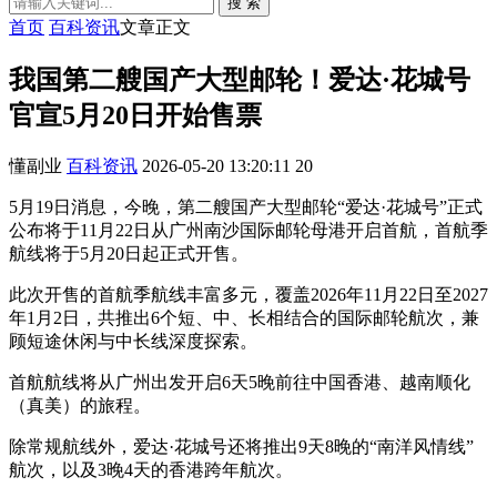
搜 索
首页
百科资讯
文章正文
我国第二艘国产大型邮轮！爱达·花城号
官宣5月20日开始售票
懂副业
百科资讯
2026-05-20 13:20:11
20
5月19日消息，今晚，第二艘国产大型邮轮“爱达·花城号”正式
公布将于11月22日从广州南沙国际邮轮母港开启首航，首航季
航线将于5月20日起正式开售。
此次开售的首航季航线丰富多元，覆盖2026年11月22日至2027
年1月2日，共推出6个短、中、长相结合的国际邮轮航次，兼
顾短途休闲与中长线深度探索。
首航航线将从广州出发开启6天5晚前往中国香港、越南顺化
（真美）的旅程。
除常规航线外，爱达·花城号还将推出9天8晚的“南洋风情线”
航次，以及3晚4天的香港跨年航次。