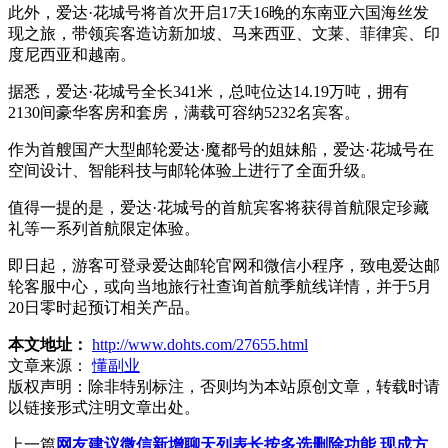
此外，爱达·花城号将首次开启17天16晚的东南亚六国海丝发
现之旅，带领宾客造访新加坡、马来西亚、文莱、菲律宾、印
度尼西亚和越南。
据悉，爱达·花城号全长341米，总吨位达14.19万吨，拥有
2130间豪华客房和套房，满载可容纳5232名宾客。
作为首艘国产大型邮轮爱达·魔都号的姐妹船，爱达·花城号在
空间设计、智能科技与邮轮体验上进行了全面升级。
值得一提的是，爱达·花城号的首航宾客将获得首航限定珍藏
礼等一系列首航限定体验。
即日起，游客可登录爱达邮轮官网和微信小程序，致电爱达邮
轮客服中心，或向当地旅行社查询首航季航线详情，并于5月
20日零时起预订相关产品。
本文地址：
http://www.dohts.com/27655.html
文章来源：
懂副业
版权声明：
除非特别标注，否则均为本站原创文章，转载时请
以链接形式注明文章出处。
上一篇
网友建议微信新增聊天列表长按多选删除功能 现成方