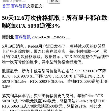
搜 索
首页
百科资讯
文章正文
50天12.6万次价格抓取：所有显卡都在跌
唯独RTX 5090逆涨3%
懂副业
百科资讯
2026-05-20 12:46:45
11
5月19日消息，Reddit用户近日发布了一项持续50天的欧盟显
卡价格追踪数据，覆盖15家在线商店、每6小时抓取一次，累
计约12.6万次价格读取。数据显示，RTX 5090是整个产品线中
唯一没有降价的显卡，其余型号价格全线走低。
数据显示，所有中低端型号价格均在走低：RTX 5060 Ti下降
9.1%，RX 9070 XT下降7.5%，RTX 5070 Ti下降2.1%，RTX
5070下降1.3%，RTX 5080下降0.4%。唯独RTX 5090逆势上涨
3.0%。
落实到具体单品，实际降价幅度更为突出。华硕Prime RTX
5070 Ti从1259欧元跌至964欧元，降幅高达23.4%；华硕TUF
RTX 5060 Ti从770欧元跌至608欧元，降幅达21%。相比之