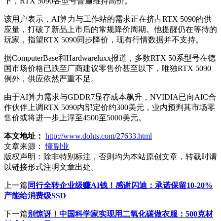
下，RTX 5090各型号普遍维持高价。
该用户表示，AI算力与工作站的需求正在挤占RTX 5090的供
应量，打破了新品上市后的常规降价周期。他提醒仍在等待的
玩家，指望RTX 5090同步降价，现有行情数据并不支持。
据ComputerBase和Hardwareluxx报道，多数RTX 50系型号在德
国市场价格已跌至厂商建议零售价甚至以下，唯独RTX 5090
例外，供应依然严重不足。
由于AI算力需求与GDDR7显存成本飙升，NVIDIA已向AIC合
作伙伴上调RTX 5090内部定价约300美元，业内预判其市场零
售价或将进一步上浮至4500至5000美元。
本文地址：
http://www.dohts.com/27633.html
文章来源：
懂副业
版权声明：
除非特别标注，否则均为本站原创文章，转载时请
以链接形式注明文章出处。
上一篇
同行全转企业级赚AI钱！感谢闪迪：承诺保留10-20%
产能给消费级SSD
下一篇
别惊讶！中国科学家实现用二氧化碳做衣服：500克材