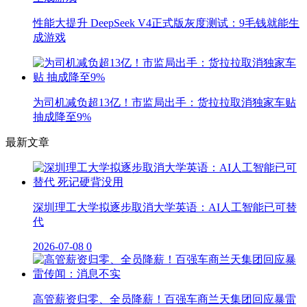
性能大提升 DeepSeek V4正式版灰度测试：9毛钱就能生
成游戏
为司机减负超13亿！市监局出手：货拉拉取消独家车贴
抽成降至9%
最新文章
深圳理工大学拟逐步取消大学英语：AI人工智能已可替
代
2026-07-08
0
高管薪资归零、全员降薪！百强车商兰天集团回应暴雷