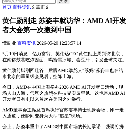
搜 索
首页
百科资讯
文章正文
黄仁勋刚走 苏姿丰就访华：AMD AI开发
者大会第一次搬到中国
懂副业
百科资讯
2026-05-20 12:23:57
14
5月19日消息，亿万富翁、英伟达CEO黄仁勋上周到访北京，
在南锣鼓巷吃炸酱面、喝蜜雪冰城、尝豆汁，引发全球关注。
黄仁勋前脚刚回硅谷，后脚AMD掌舵人“苏妈”苏姿丰也在结
束北京的重量级会见后，空降上海。
今日，AMD在中国上海举办2026 AMD AI开发者日活动，现
场人山人海，气氛之热烈在科技界实属罕见。这也是AMD AI
开发者日有史以来首次在美国之外举行。
AMD董事会主席及首席执行官苏姿丰博士现身会场，刚一走
入通道，便瞬间变身为大型“追星”现场。
会上，苏姿丰重申了AMD对中国市场的长期承诺，强调将携