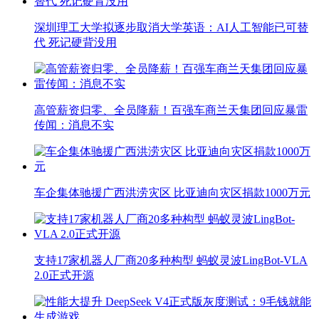
深圳理工大学拟逐步取消大学英语：AI人工智能已可替
代 死记硬背没用
高管薪资归零、全员降薪！百强车商兰天集团回应暴雷
传闻：消息不实
车企集体驰援广西洪涝灾区 比亚迪向灾区捐款1000万元
支持17家机器人厂商20多种构型 蚂蚁灵波LingBot-VLA
2.0正式开源