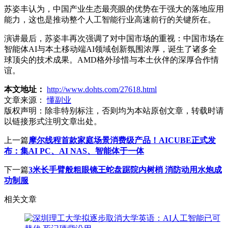
苏姿丰认为，中国产业生态最亮眼的优势在于强大的落地应用
能力，这也是推动整个人工智能行业高速前行的关键所在。
演讲最后，苏姿丰再次强调了对中国市场的重视：中国市场在
智能体AI与本土移动端AI领域创新氛围浓厚，诞生了诸多全
球顶尖的技术成果。AMD格外珍惜与本土伙伴的深厚合作情
谊。
本文地址：
http://www.dohts.com/27618.html
文章来源：
懂副业
版权声明：
除非特别标注，否则均为本站原创文章，转载时请
以链接形式注明文章出处。
上一篇
摩尔线程首款家庭场景消费级产品！AICUBE正式发
布：集AI PC、AI NAS、智能体于一体
下一篇
3米长手臂般粗眼镜王蛇盘踞院内树梢 消防动用水炮成
功制服
相关文章