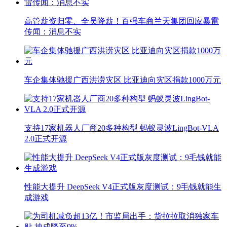
高管薪资归零、全员降薪！百强车商兰天集团回应暴雷
传闻：消息不实
车企集体驰援广西洪涝灾区 比亚迪向灾区捐款1000万元
支持17家机器人厂商20多种构型 蚂蚁灵波LingBot-VLA
2.0正式开源
性能大提升 DeepSeek V4正式版灰度测试：9毛钱就能生
成游戏