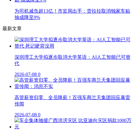
为司机减负超13亿！市监局出手：货拉拉取消独家车贴
抽成降至9%
最新文章
深圳理工大学拟逐步取消大学英语：AI人工智能已可替
代
2026-07-08
0
高管薪资归零、全员降薪！百强车商兰天集团回应暴雷
传闻
2026-07-08
0