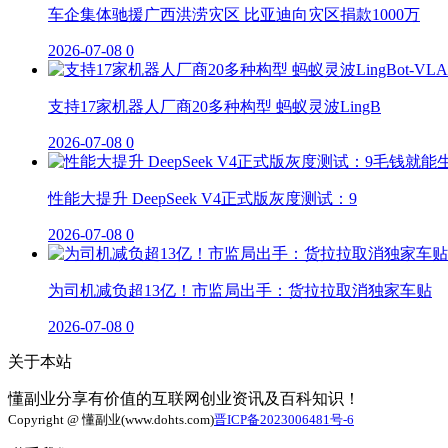
车企集体驰援广西洪涝灾区 比亚迪向灾区捐款1000万
2026-07-08
0
支持17家机器人厂商20多种构型 蚂蚁灵波LingB
2026-07-08
0
性能大提升 DeepSeek V4正式版灰度测试：9
2026-07-08
0
为司机减负超13亿！市监局出手：货拉拉取消独家车贴
2026-07-08
0
关于本站
懂副业分享有价值的互联网创业资讯及百科知识！
Copyright @ 懂副业(www.dohts.com)
晋ICP备2023006481号-6