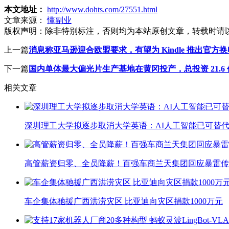
本文地址：
http://www.dohts.com/27551.html
文章来源：
懂副业
版权声明：
除非特别标注，否则均为本站原创文章，转载时请
上一篇
消息称亚马逊迎合欧盟要求，有望为 Kindle 推出官方
下一篇
国内单体最大偏光片生产基地在黄冈投产，总投资 21.6 
相关文章
深圳理工大学拟逐步取消大学英语：AI人工智能已可替代
高管薪资归零、全员降薪！百强车商兰天集团回应暴雷传
车企集体驰援广西洪涝灾区 比亚迪向灾区捐款1000万元