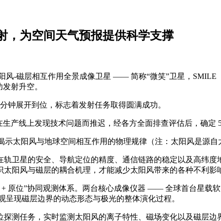
发射，为空间天气预报提供科学支撑
相互作用全景成像卫星 —— 简称“微笑”卫星，SMILE（Solar wind Mag
成功发射升空。
3 分钟展开到位，标志着发射任务取得圆满成功。
组件在生产线上发现技术问题而推迟，经各方全面排查评估后，确定 5 
像，揭示太阳风与地球空间相互作用的物理规律（注：太阳风是源
在轨卫星的安全、导航定位的精度、通信链路的稳定以及高纬度地
识太阳风与磁层的耦合机理，才能减少太阳风带来的各种不利影
 原位”协同观测体系。两台核心成像仪器 —— 全球首台星载软
直观呈现磁层边界的动态形态与极光的整体演化过程。
担原位探测任务，实时监测太阳风的离子特性、磁场变化以及磁层