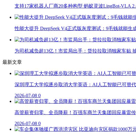
支持17家机器人厂商20多种构型 蚂蚁灵波LingBot-VLA 
性能大提升 DeepSeek V4正式版灰度测试：9毛钱就能生
为司机减负超13亿！市监局出手：货拉拉取消独家车贴 抽
最新文章
深圳理工大学拟逐步取消大学英语：AI人工智能已可替
2026-07-08
0
高管薪资归零、全员降薪！百强车商兰天集团回应暴雷传
2026-07-08
0