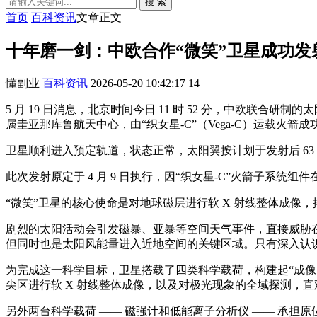
搜 索
首页
百科资讯
文章正文
十年磨一剑：中欧合作“微笑”卫星成功
懂副业
百科资讯
2026-05-20 10:42:17
14
5 月 19 日消息，北京时间今日 11 时 52 分，中欧联合研制的太阳风-磁层
属圭亚那库鲁航天中心，由“织女星-C”（Vega-C）运载火箭
卫星顺利进入预定轨道，状态正常，太阳翼按计划于发射后 6
此次发射原定于 4 月 9 日执行，因“织女星-C”火箭子系统
“微笑”卫星的核心使命是对地球磁层进行软 X 射线整体成
剧烈的太阳活动会引发磁暴、亚暴等空间天气事件，直接威胁
但同时也是太阳风能量进入近地空间的关键区域。只有深入认
为完成这一科学目标，卫星搭载了四类科学载荷，构建起“成像 +
尖区进行软 X 射线整体成像，以及对极光现象的全域探测，
另外两台科学载荷 —— 磁强计和低能离子分析仪 —— 承