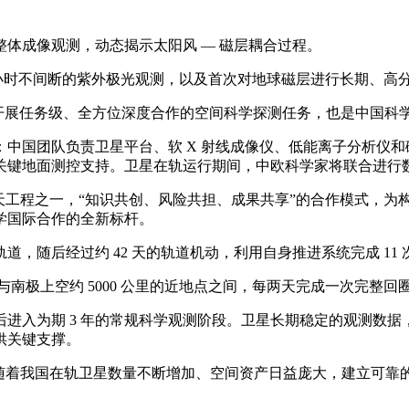
体成像观测，动态揭示太阳风 — 磁层耦合过程。
5 小时不间断的紫外极光观测，以及首次对地球磁层进行长期、高分
首次开展任务级、全方位深度合作的空间科学探测任务，也是中国
中国团队负责卫星平台、软 X 射线成像仪、低能离子分析仪
关键地面测控支持。卫星在轨运行期间，中欧科学家将联合进行
天工程之一，“知识共创、风险共担、成果共享”的合作模式，为
学国际合作的全新标杆。
轨道，随后经过约 42 天的轨道机动，利用自身推进系统完成 
与南极上空约 5000 公里的近地点之间，每两天完成一次完整回
后进入为期 3 年的常规科学观测阶段。卫星长期稳定的观测数据
供关键支撑。
随着我国在轨卫星数量不断增加、空间资产日益庞大，建立可靠的