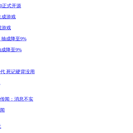
2.0正式开源
成游戏
成降至9%
代
闻