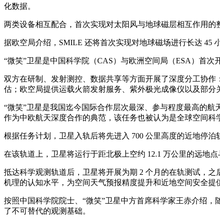
化数据。
两类设备相互配合，首次实现对太阳风与地球磁层相互作用的整
据欧空局介绍，SMILE 还将首次实现对地球磁场进行长达 4
“微笑”卫星是中国科学院（CAS）与欧洲空间局（ESA）
双方在研制、发射测控、数据共享等方面开展了深度分工协作：
估；欧空局提供运载火箭发射服务、紫外极光成像仪以及部分
“微笑”卫星是我国迄今国际合作层次最深、参与程度最高的航
作为中欧航天深度合作的典范，该任务也被认为是全球空间科
根据任务计划，卫星入轨后将先进入 700 公里高度的近地停泊
在该轨道上，卫星将运行于距北极上空约 12.1 万公里的远地点
抵达科学观测轨道后，卫星将开展为期 2 个月的在轨测试，之
机理的认知水平，为空间天气预报精度提升和近地空间安全提
按照中国科学院院士、“微笑”卫星中方首席科学家王赤介绍，
了不可替代的观测基础。