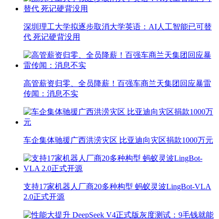
深圳理工大学拟逐步取消大学英语：AI人工智能已可替
代 死记硬背没用
高管薪资归零、全员降薪！百强车商兰天集团回应暴雷
传闻：消息不实
车企集体驰援广西洪涝灾区 比亚迪向灾区捐款1000万元
支持17家机器人厂商20多种构型 蚂蚁灵波LingBot-VLA
2.0正式开源