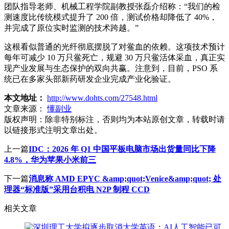
团队指导老师、机械工程学院副教授张磊介绍称：“我们的检
测速度比传统模式提升了 200 倍，测试价格却降低了 40%，
并完成了原位实时监测的技术跨越。”
这根看似普通的光纤彻底摆脱了对鲎血的依赖。这项技术预计
每年可减少 10 万只鲎死亡，规避 30 万只鲎活体采血，真正实
现产业发展与生态保护的双向共赢。注意到，目前，PSO 系
统已在多家头部新药研发企业完成产业化验证。
本文地址：
http://www.dohts.com/27548.html
文章来源：
懂副业
版权声明：
除非特别标注，否则均为本站原创文章，转载时请
以链接形式注明文章出处。
上一篇
IDC：2026 年 Q1 中国平板电脑市场出货量同比下降
4.8%，华为苹果小米前三
下一篇
消息称 AMD EPYC &amp;quot;Venice&amp;quot; 处
理器“标准版”采用台积电 N2P 制程 CCD
相关文章