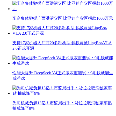
车企集体驰援广西洪涝灾区 比亚迪向灾区捐款1000万元
支持17家机器人厂商20多种构型 蚂蚁灵波LingBot-VLA
2.0正式开源
性能大提升 DeepSeek V4正式版灰度测试：9毛钱就能生
成游戏
为司机减负超13亿！市监局出手：货拉拉取消独家车贴
抽成降至9%