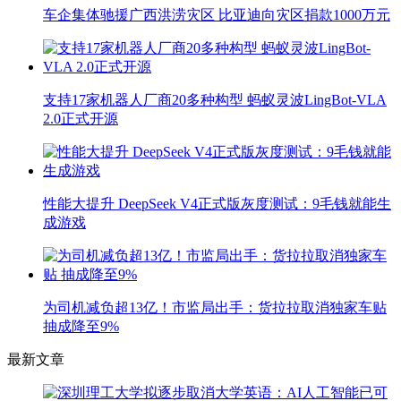
车企集体驰援广西洪涝灾区 比亚迪向灾区捐款1000万元
支持17家机器人厂商20多种构型 蚂蚁灵波LingBot-VLA
2.0正式开源
性能大提升 DeepSeek V4正式版灰度测试：9毛钱就能生
成游戏
为司机减负超13亿！市监局出手：货拉拉取消独家车贴
抽成降至9%
最新文章