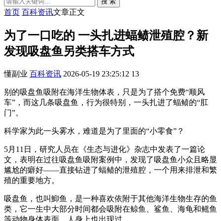
搜 索
首页
百科资讯
文章正文
为了一口吃的 一头扎进蝠鲼泄殖腔？新
发现吸盘鱼另类搭车方式
懂副业
百科资讯
2026-05-19 23:25:12
13
别的吸盘鱼吸附在海洋生物体表，只是为了搭个免费“顺风
车”，而这几条吸盘鱼，行为很特别，一头扎进了蝠鲼的“肛
门”。
科学家为此一头雾水，难道是为了里面的“小零食”？
5月11日，研究人员在《生态与进化》杂志中发表了一篇论
文，表明在过往吸盘鱼吸附案例中，发现了吸盘鱼小众且略显
尴尬的癖好——直接钻进了蝠鲼的泄殖腔，一个用来排泄和繁
殖的重要地方。
吸盘鱼，也叫鮣鱼，是一种喜欢依附于其他海洋生物生存的鱼
类，它一生中大部分时间都会吸附在鲸鱼、鲨鱼、海龟和鳐鱼
等动物身体表面，人身上也出现过。