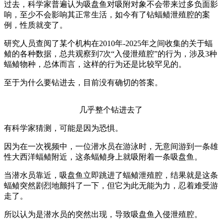
过去，科学家普遍认为吸盘鱼对吸附对象不会带来过多负面影
响，至少不会影响其正常生活，如今有了钻蝠鲼泄殖腔的案
例，性质就变了。
研究人员查阅了某个机构在2010年-2025年之间收集的关于蝠
鲼的各种数据，总共观察到7次“入侵泄殖腔”的行为，涉及3种
蝠鲼物种，总体而言，这样的行为还是比较罕见的。
至于为什么要钻进去，目前没有确切的答案。
几乎整个钻进去了
有科学家猜测，可能是因为恐惧。
因为在一次视频中，一位潜水员在游泳时，无意间游到一条雄
性大西洋蝠鲼附近，这条蝠鲼身上就吸附着一条吸盘鱼。
当潜水员靠近，吸盘鱼立即跳进了蝠鲼泄殖腔，结果就是这条
蝠鲼突然剧烈地颤抖了一下，但它为此无能为力，忍着难受游
走了。
所以认为是潜水员的突然出现，导致吸盘鱼入侵泄殖腔。