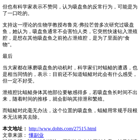
但也有科学家表示不赞同，认为吸盘鱼的反常行为，可能是为
了一口吃的。
支持这一理论的生物学教授布鲁克·弗拉芒曾多次研究过吸盘
鱼，她认为，吸盘鱼通常不会害怕人类，它突然快速钻入泄殖
腔，是想在其他吸盘鱼之前抢占泄殖腔，是为了里面的“食
物”。
最后
当大家都在琢磨吸盘鱼的动机时，科学家们对蝠鲼的遭遇，也
是相当同情的，表示：目前还不知道蝠鲼对此会有什么感受，
但一定不好受。
泄殖腔比蝠鲼身体其他部位要敏感得多，若吸盘鱼长时间不出
来，随着时间的推移，就会影响其排泄和繁殖。
而蝠鲼对此毫无办法，这个位置的吸盘鱼，蝠鲼用常规手段根
本无法将其去除。
本文地址：
http://www.dohts.com/27515.html
文章来源：
懂副业