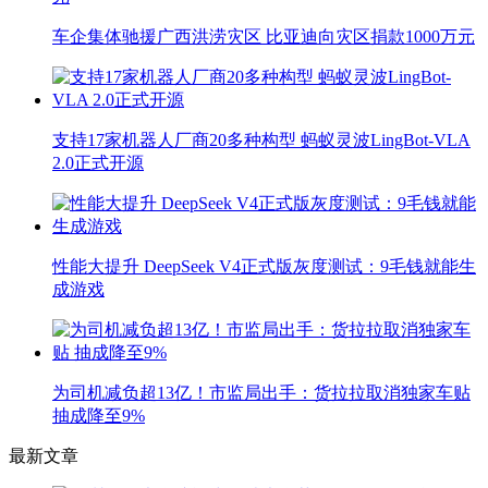
车企集体驰援广西洪涝灾区 比亚迪向灾区捐款1000万元
支持17家机器人厂商20多种构型 蚂蚁灵波LingBot-VLA
2.0正式开源
性能大提升 DeepSeek V4正式版灰度测试：9毛钱就能生
成游戏
为司机减负超13亿！市监局出手：货拉拉取消独家车贴
抽成降至9%
最新文章