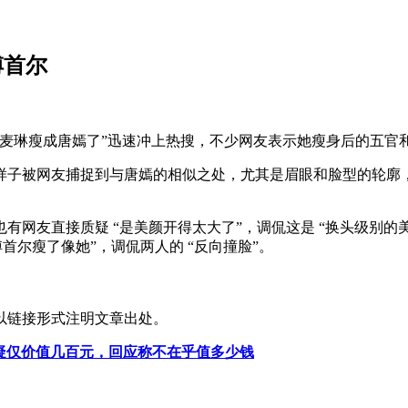
傅首尔
“麦琳瘦成唐嫣了”迅速冲上热搜，不少网友表示她瘦身后的五官
子被网友捕捉到与唐嫣的相似之处，尤其是眉眼和脸型的轮廓，
网友直接质疑 “是美颜开得太大了”，调侃这是 “换头级别的美
首尔瘦了像她”，调侃两人的 “反向撞脸”。
以链接形式注明文章出处。
网友质疑仅价值几百元，回应称不在乎值多少钱