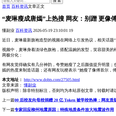
搜 索
首页
百科资讯
文章正文
“麦琳瘦成唐嫣”上热搜 网友：别蹭 更像
懂副业
百科资讯
2026-05-19 23:10:01
19
近日，麦琳最新旗袍造型的视频在网络上引发热议，相关话题
视频中，麦琳身着淡绿色旗袍，搭配温婉的发型，笑容甜美的样
两极分化：
有网友觉得确实有几分神韵，夸赞她瘦了之后颜值提升明显；也有
嫣的热度来制造话题；还有网友玩梗表示 “她瘦了像傅首尔，傅
本文地址：
http://www.dohts.com/27505.html
文章来源：
懂副业
版权声明：
除非特别标注，否则均为本站原创文章，转载时请
上一篇
00 后校友向母校捐赠 20 亿 Token 被学校热捧：
下一篇
专家回应柳州地震原因：特殊地质条件放大地震波作用