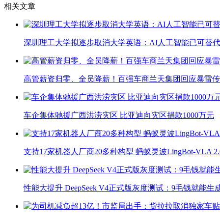
相关文章
深圳理工大学拟逐步取消大学英语：AI人工智能已可替代
高管薪资归零、全员降薪！百强车商兰天集团回应暴雷传
车企集体驰援广西洪涝灾区 比亚迪向灾区捐款1000万元
支持17家机器人厂商20多种构型 蚂蚁灵波LingBot-VLA 
性能大提升 DeepSeek V4正式版灰度测试：9毛钱就能生