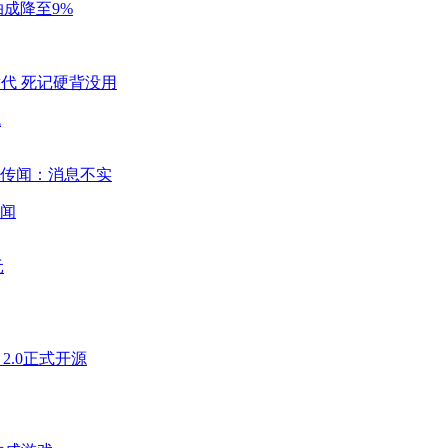
成降至9%
代
闻