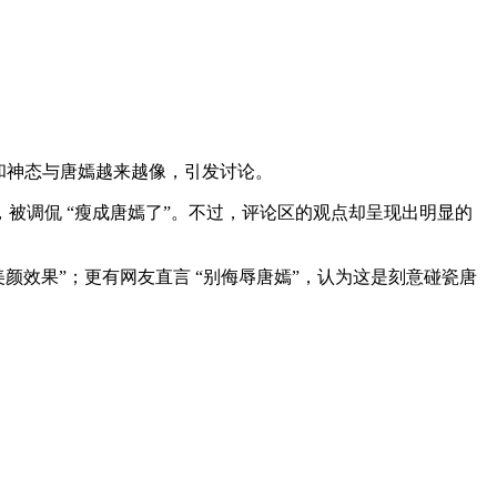
和神态与唐嫣越来越像，引发讨论。
被调侃 “瘦成唐嫣了”。不过，评论区的观点却呈现出明显的
颜效果”；更有网友直言 “别侮辱唐嫣”，认为这是刻意碰瓷唐