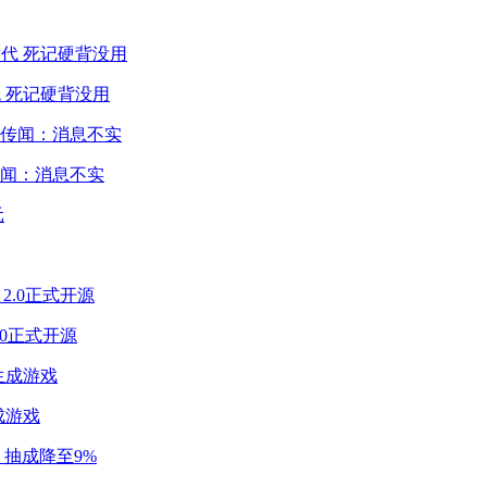
 死记硬背没用
闻：消息不实
2.0正式开源
成游戏