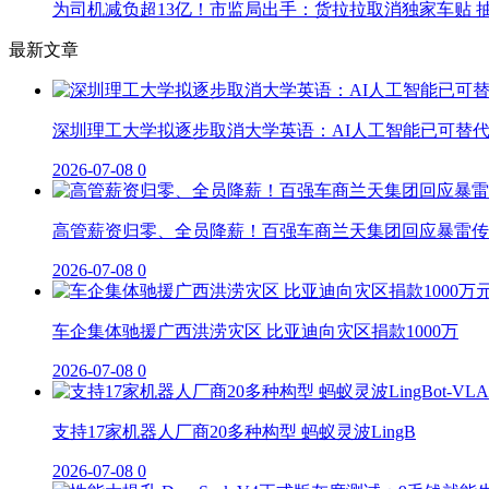
为司机减负超13亿！市监局出手：货拉拉取消独家车贴 抽
最新文章
深圳理工大学拟逐步取消大学英语：AI人工智能已可替
2026-07-08
0
高管薪资归零、全员降薪！百强车商兰天集团回应暴雷传
2026-07-08
0
车企集体驰援广西洪涝灾区 比亚迪向灾区捐款1000万
2026-07-08
0
支持17家机器人厂商20多种构型 蚂蚁灵波LingB
2026-07-08
0