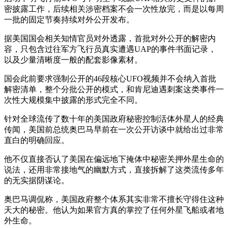
密披露工作，后续相关涉密档案不会一次性放完，而是以每周
一批的固定节奏持续对外公开发布。
据美国国会相关知情官员对外透露，首批对外公开的解密内
容，只包含过往军方飞行员真实遭遇UAP的事件书面记录，
以及少量清晰度一般的配套影像素材。
国会此前要求强制公开的46段核心UFO视频并不会纳入首批
解密清单，整个分批公开的模式，和肯尼迪遇刺案这类事件一
次性大规模集中披露的形式完全不同。
针对全球流传了数十年的美国政府秘密控制活体外星人的经典
传闻，美国前总统奥巴马早前在一次公开访谈中就给出过非常
直白的明确回应。
他不仅直接否认了美国在偏远地下掩体中秘密关押外星生命的
说法，还用非常接地气的幽默方式，直接拆解了这类流传多年
的无实据阴谋论。
奥巴马调侃称，美国政府整个体系其实非常不擅长守得住这种
天大的秘密。他认为如果官方真的掌控了任何外星飞船或者地
外生命。