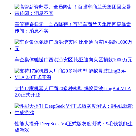
高管薪资归零、全员降薪！百强车商兰天集团回应暴雷
传闻：消息不实
车企集体驰援广西洪涝灾区 比亚迪向灾区捐款1000万元
支持17家机器人厂商20多种构型 蚂蚁灵波LingBot-VLA
2.0正式开源
性能大提升 DeepSeek V4正式版灰度测试：9毛钱就能生
成游戏