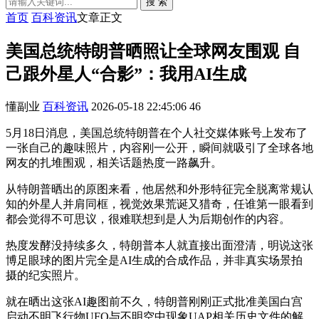
搜 索
首页
百科资讯
文章正文
美国总统特朗普晒照让全球网友围观 自
己跟外星人“合影”：我用AI生成
懂副业
百科资讯
2026-05-18 22:45:06
46
5月18日消息，美国总统特朗普在个人社交媒体账号上发布了
一张自己的趣味照片，内容刚一公开，瞬间就吸引了全球各地
网友的扎堆围观，相关话题热度一路飙升。
从特朗普晒出的原图来看，他居然和外形特征完全脱离常规认
知的外星人并肩同框，视觉效果荒诞又猎奇，任谁第一眼看到
都会觉得不可思议，很难联想到是人为后期创作的内容。
热度发酵没持续多久，特朗普本人就直接出面澄清，明说这张
博足眼球的图片完全是AI生成的合成作品，并非真实场景拍
摄的纪实照片。
就在晒出这张AI趣图前不久，特朗普刚刚正式批准美国白宫
启动不明飞行物UFO与不明空中现象UAP相关历史文件的解