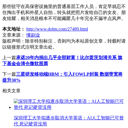
那些驻守在高保密设施里的普通基层工作人员，肯定早就忍不
住掏出手机和外星人自拍，转头就把照片发给自己的女友、朋
友炫耀，相关消息根本不可能藏匿几十年完全不漏半点风声。
本文地址：
http://www.dohts.com/27489.html
文章来源：
懂副业
版权声明：
除非特别标注，否则均为本站原创文章，转载时请
以链接形式注明文章出处。
上一篇
承诺20年内捐出几乎全部财富！比尔盖茨划清关系 旗
下基金会清仓微软股票
下一篇
三星研发移动端HBM：引入FOWLP封装 数据带宽将
提升30%
相关文章
深圳理工大学拟逐步取消大学英语：AI人工智能已可替
代 死记硬背没用