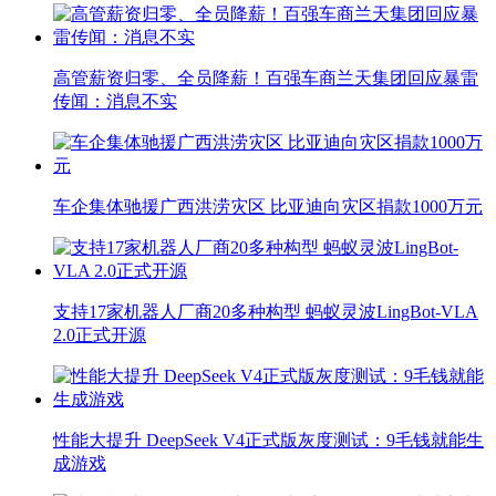
高管薪资归零、全员降薪！百强车商兰天集团回应暴雷
传闻：消息不实
车企集体驰援广西洪涝灾区 比亚迪向灾区捐款1000万元
支持17家机器人厂商20多种构型 蚂蚁灵波LingBot-VLA
2.0正式开源
性能大提升 DeepSeek V4正式版灰度测试：9毛钱就能生
成游戏