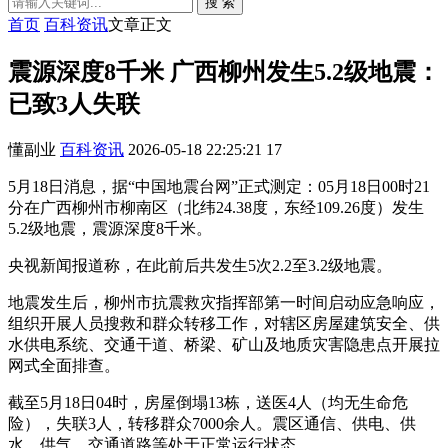
搜 索
首页
百科资讯
文章正文
震源深度8千米 广西柳州发生5.2级地震：
已致3人失联
懂副业
百科资讯
2026-05-18 22:25:21
17
5月18日消息，据“中国地震台网”正式测定：05月18日00时21
分在广西柳州市柳南区（北纬24.38度，东经109.26度）发生
5.2级地震，震源深度8千米。
央视新闻报道称，在此前后共发生5次2.2至3.2级地震。
地震发生后，柳州市抗震救灾指挥部第一时间启动应急响应，
组织开展人员搜救和群众转移工作，对辖区房屋建筑安全、供
水供电系统、交通干道、桥梁、矿山及地质灾害隐患点开展拉
网式全面排查。
截至5月18日04时，房屋倒塌13栋，送医4人（均无生命危
险），失联3人，转移群众7000余人。震区通信、供电、供
水、供气、交通道路等处于正常运行状态。