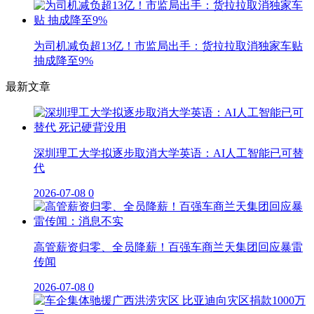
为司机减负超13亿！市监局出手：货拉拉取消独家车贴
抽成降至9%
最新文章
深圳理工大学拟逐步取消大学英语：AI人工智能已可替
代
2026-07-08
0
高管薪资归零、全员降薪！百强车商兰天集团回应暴雷
传闻
2026-07-08
0