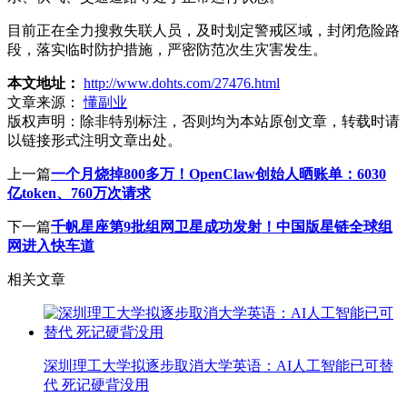
目前正在全力搜救失联人员，及时划定警戒区域，封闭危险路
段，落实临时防护措施，严密防范次生灾害发生。
本文地址：
http://www.dohts.com/27476.html
文章来源：
懂副业
版权声明：
除非特别标注，否则均为本站原创文章，转载时请
以链接形式注明文章出处。
上一篇
一个月烧掉800多万！OpenClaw创始人晒账单：6030
亿token、760万次请求
下一篇
千帆星座第9批组网卫星成功发射！中国版星链全球组
网进入快车道
相关文章
深圳理工大学拟逐步取消大学英语：AI人工智能已可替
代 死记硬背没用