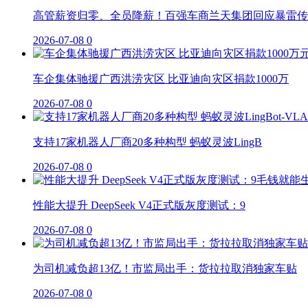
高管薪资归零、全员降薪！百强车商兰天集团回应暴雷传
2026-07-08
0
车企集体驰援广西洪涝灾区 比亚迪向灾区捐款1000万
2026-07-08
0
支持17家机器人厂商20多种构型 蚂蚁灵波LingB
2026-07-08
0
性能大提升 DeepSeek V4正式版灰度测试：9
2026-07-08
0
为司机减负超13亿！市监局出手：货拉拉取消独家车贴
2026-07-08
0