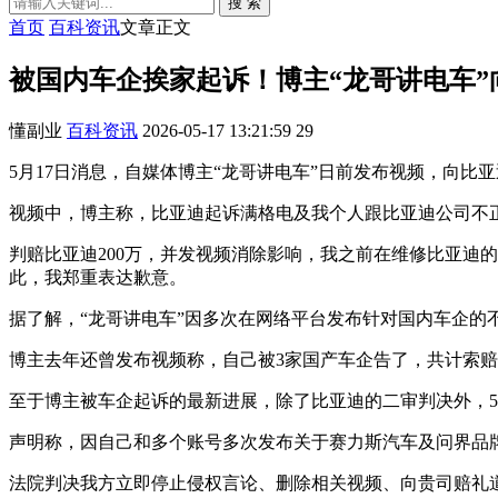
搜 索
首页
百科资讯
文章正文
被国内车企挨家起诉！博主“龙哥讲电车”
懂副业
百科资讯
2026-05-17 13:21:59
29
5月17日消息，自媒体博主“龙哥讲电车”日前发布视频，向比
视频中，博主称，比亚迪起诉满格电及我个人跟比亚迪公司不
判赔比亚迪200万，并发视频消除影响，我之前在维修比亚迪
此，我郑重表达歉意。
据了解，“龙哥讲电车”因多次在网络平台发布针对国内车企的
博主去年还曾发布视频称，自己被3家国产车企告了，共计索赔70
至于博主被车企起诉的最新进展，除了比亚迪的二审判决外，5
声明称，因自己和多个账号多次发布关于赛力斯汽车及问界品
法院判决我方立即停止侵权言论、删除相关视频、向贵司赔礼道