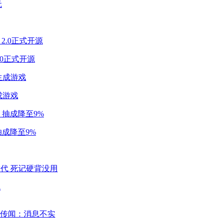
2.0正式开源
成游戏
成降至9%
代