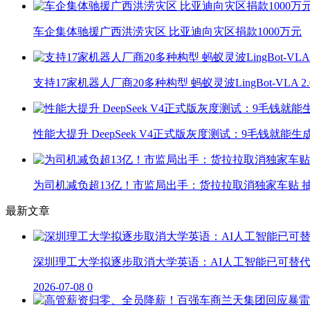
车企集体驰援广西洪涝灾区 比亚迪向灾区捐款1000万元
支持17家机器人厂商20多种构型 蚂蚁灵波LingBot-VLA 
性能大提升 DeepSeek V4正式版灰度测试：9毛钱就能生
为司机减负超13亿！市监局出手：货拉拉取消独家车贴 抽
最新文章
深圳理工大学拟逐步取消大学英语：AI人工智能已可替
2026-07-08
0