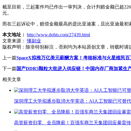
截至目前，三起案件均已作出一审判决，合计判赔金额已超22
元。
而在三起诉讼中，赔偿金额最高的是比亚迪案，且比亚迪最初索
本文地址：
http://www.dohts.com/27439.html
文章来源：
懂副业
版权声明：
除非特别标注，否则均为本站原创文章，转载时请
上一篇
SpaceX拟推万亿美元薪酬方案！考核标准与火星殖民
下一篇
国产DDR5颗粒大批进入供应链！中国内存厂商加紧生
相关文章
深圳理工大学拟逐步取消大学英语：AI人工智能已可替代
高管薪资归零、全员降薪！百强车商兰天集团回应暴雷传