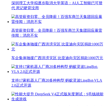
深圳理工大学拟逐步取消大学英语：AI人工智能已可替
代 死记硬背没用
高管薪资归零、全员降薪！百强车商兰天集团回应暴雷
传闻：消息不实
车企集体驰援广西洪涝灾区 比亚迪向灾区捐款1000万元
支持17家机器人厂商20多种构型 蚂蚁灵波LingBot-VLA
2.0正式开源