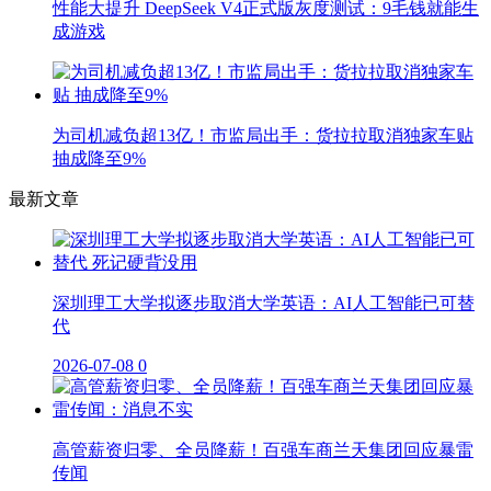
性能大提升 DeepSeek V4正式版灰度测试：9毛钱就能生
成游戏
为司机减负超13亿！市监局出手：货拉拉取消独家车贴
抽成降至9%
最新文章
深圳理工大学拟逐步取消大学英语：AI人工智能已可替
代
2026-07-08
0
高管薪资归零、全员降薪！百强车商兰天集团回应暴雷
传闻