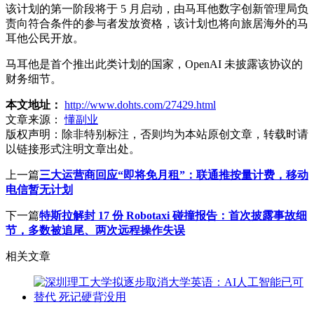
该计划的第一阶段将于 5 月启动，由马耳他数字创新管理局负
责向符合条件的参与者发放资格，该计划也将向旅居海外的马
耳他公民开放。
马耳他是首个推出此类计划的国家，OpenAI 未披露该协议的
财务细节。
本文地址：
http://www.dohts.com/27429.html
文章来源：
懂副业
版权声明：
除非特别标注，否则均为本站原创文章，转载时请
以链接形式注明文章出处。
上一篇
三大运营商回应“即将免月租”：联通推按量计费，移动
电信暂无计划
下一篇
特斯拉解封 17 份 Robotaxi 碰撞报告：首次披露事故细
节，多数被追尾、两次远程操作失误
相关文章