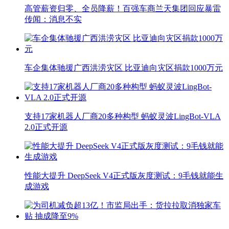
高管薪资归零、全员降薪！百强车商兰天集团回应暴雷
传闻：消息不实
车企集体驰援广西洪涝灾区 比亚迪向灾区捐款1000万元
支持17家机器人厂商20多种构型 蚂蚁灵波LingBot-VLA
2.0正式开源
性能大提升 DeepSeek V4正式版灰度测试：9毛钱就能生
成游戏