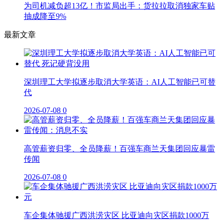
为司机减负超13亿！市监局出手：货拉拉取消独家车贴
抽成降至9%
最新文章
深圳理工大学拟逐步取消大学英语：AI人工智能已可替
代
2026-07-08
0
高管薪资归零、全员降薪！百强车商兰天集团回应暴雷
传闻
2026-07-08
0
车企集体驰援广西洪涝灾区 比亚迪向灾区捐款1000万