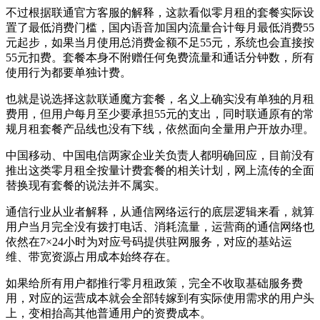
不过根据联通官方客服的解释，这款看似零月租的套餐实际设
置了最低消费门槛，国内语音加国内流量合计每月最低消费55
元起步，如果当月使用总消费金额不足55元，系统也会直接按
55元扣费。套餐本身不附赠任何免费流量和通话分钟数，所有
使用行为都要单独计费。
也就是说选择这款联通魔方套餐，名义上确实没有单独的月租
费用，但用户每月至少要承担55元的支出，同时联通原有的常
规月租套餐产品线也没有下线，依然面向全量用户开放办理。
中国移动、中国电信两家企业关负责人都明确回应，目前没有
推出这类零月租全按量计费套餐的相关计划，网上流传的全面
替换现有套餐的说法并不属实。
通信行业从业者解释，从通信网络运行的底层逻辑来看，就算
用户当月完全没有拨打电话、消耗流量，运营商的通信网络也
依然在7×24小时为对应号码提供驻网服务，对应的基站运
维、带宽资源占用成本始终存在。
如果给所有用户都推行零月租政策，完全不收取基础服务费
用，对应的运营成本就会全部转嫁到有实际使用需求的用户头
上，变相抬高其他普通用户的资费成本。