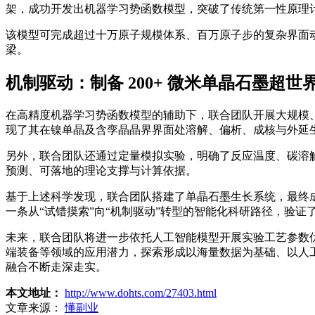
架，成功开发出机器学习势函数模型，突破了传统第一性原理
该模型可完成超过十万原子规模体系、百万原子步的复杂界面
梁。
机制驱动：制备 200+ 微米单晶石墨超世
在高精度机器学习势函数模型的辅助下，联合团队开展大规模
现了其在镍单晶及含孪晶晶界界面处溶解、偏析
、成核与外延
另外，联合团队还通过定量模拟实验，明确了反应温度、碳溶
预测、可落地的理论支撑与计算依据。
基于上述科学发现，联合团队搭建了单晶石墨生长系统，最终成功
一条从“试错摸索”向“机制驱动”转型的智能化科研路径，验证了
未来，联合团队将进一步依托人工智能模型开展实验工艺参数
端装备等领域的应用潜力，探索形成以海量数据为基础、以人
融合不断走深走实。
本文地址：
http://www.dohts.com/27403.html
文章来源：
懂副业