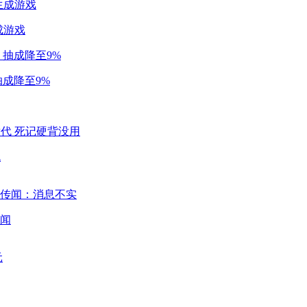
成游戏
成降至9%
代
闻