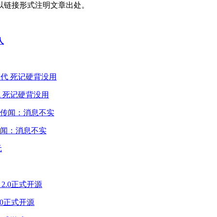
以链接形式注明文章出处。
人
 死记硬背没用
闻：消息不实
2.0正式开源