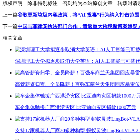
版权声明：
除非特别标注，否则均为本站原创文章，转载时请
上一篇
谷歌更新垃圾内容政策，将“AI 投毒”行为纳入打击范围
下一篇
中国与菲律宾执法部门合作，遣返重大跨境赌博案嫌疑
相关文章
深圳理工大学拟逐步取消大学英语：AI人工智能已可替代
高管薪资归零、全员降薪！百强车商兰天集团回应暴雷传
车企集体驰援广西洪涝灾区 比亚迪向灾区捐款1000万元
支持17家机器人厂商20多种构型 蚂蚁灵波LingBot-VLA 