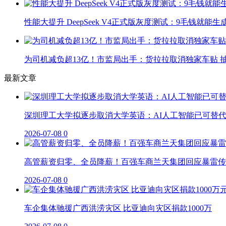
性能大提升 DeepSeek V4正式版灰度测试：9毛钱就能生
为司机减负超13亿！市监局出手：货拉拉取消独家车贴 抽
最新文章
深圳理工大学拟逐步取消大学英语：AI人工智能已可替
2026-07-08
0
高管薪资归零、全员降薪！百强车商兰天集团回应暴雷传
2026-07-08
0
车企集体驰援广西洪涝灾区 比亚迪向灾区捐款1000万