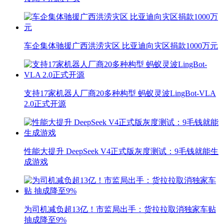
车企集体驰援广西洪涝灾区 比亚迪向灾区捐款1000万元
支持17家机器人厂商20多种构型 蚂蚁灵波LingBot-VLA
2.0正式开源
性能大提升 DeepSeek V4正式版灰度测试：9毛钱就能生
成游戏
为司机减负超13亿！市监局出手：货拉拉取消独家车贴
抽成降至9%