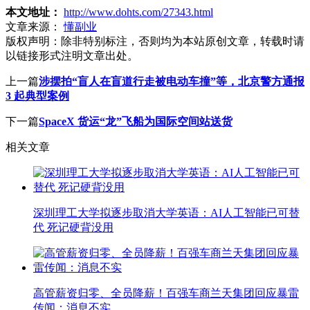
本文地址：
http://www.dohts.com/27343.html
文章来源：
懂副业
版权声明：
除非特别标注，否则均为本站原创文章，转载时请
以链接形式注明文章出处。
上一篇
涉摆拍“盲人在盲道行走被电动车撞”等，北京警方通报
3 起典型案例
下一篇
SpaceX 货运“龙”飞船为国际空间站送货
相关文章
深圳理工大学拟逐步取消大学英语：AI人工智能已可替
代 死记硬背没用
高管薪资归零、全员降薪！百强车商兰天集团回应暴雷
传闻：消息不实