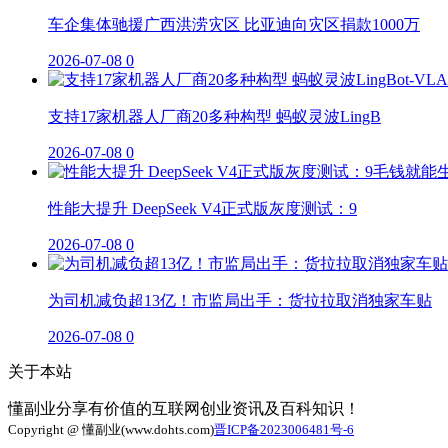
车企集体驰援广西洪涝灾区 比亚迪向灾区捐款1000万
2026-07-08
0
支持17家机器人厂商20多种构型 蚂蚁灵波LingB
2026-07-08
0
性能大提升 DeepSeek V4正式版灰度测试：9
2026-07-08
0
为司机减负超13亿！市监局出手：货拉拉取消独家车贴
2026-07-08
0
关于本站
懂副业分享有价值的互联网创业资讯及百科知识！
Copyright @ 懂副业(www.dohts.com)
晋ICP备2023006481号-6