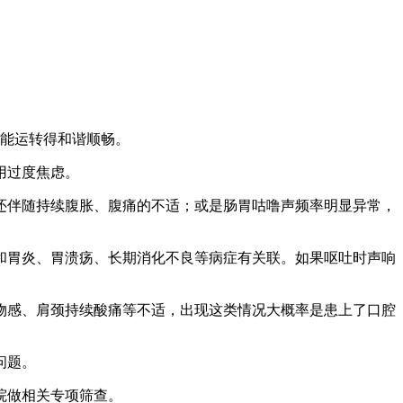
机能运转得和谐顺畅。
用过度焦虑。
还伴随持续腹胀、腹痛的不适；或是肠胃咕噜声频率明显异常，
和胃炎、胃溃疡、长期消化不良等病症有关联。如果呕吐时声响
物感、肩颈持续酸痛等不适，出现这类情况大概率是患上了口腔
问题。
院做相关专项筛查。