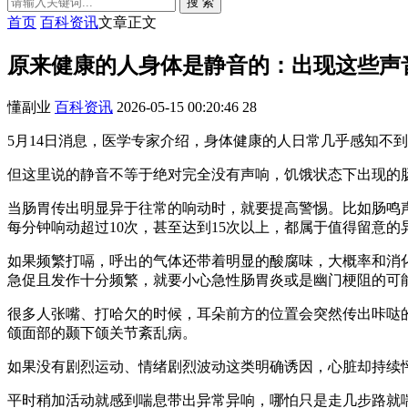
搜 索
首页
百科资讯
文章正文
原来健康的人身体是静音的：出现这些声
懂副业
百科资讯
2026-05-15 00:20:46
28
5月14日消息，医学专家介绍，身体健康的人日常几乎感知不
但这里说的静音不等于绝对完全没有声响，饥饿状态下出现的
当肠胃传出明显异于往常的响动时，就要提高警惕。比如肠鸣
每分钟响动超过10次，甚至达到15次以上，都属于值得留意的
如果频繁打嗝，呼出的气体还带着明显的酸腐味，大概率和消
急促且发作十分频繁，就要小心急性肠胃炎或是幽门梗阻的可
很多人张嘴、打哈欠的时候，耳朵前方的位置会突然传出咔哒
颌面部的颞下颌关节紊乱病。
如果没有剧烈运动、情绪剧烈波动这类明确诱因，心脏却持续
平时稍加活动就感到喘息带出异常异响，哪怕只是走几步路就