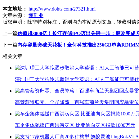
本文地址：
http://www.dohts.com/27321.html
文章来源：
懂副业
版权声明：
除非特别标注，否则均为本站原创文章，转载时请
上一篇
估值超3000亿！长江存储IPO迈出关键一步：股改完成
下一篇
内存容量突破天花板！全何科技推出256GB单条RDIM
相关文章
深圳理工大学拟逐步取消大学英语：AI人工智能已可替代
高管薪资归零、全员降薪！百强车商兰天集团回应暴雷传
车企集体驰援广西洪涝灾区 比亚迪向灾区捐款1000万元