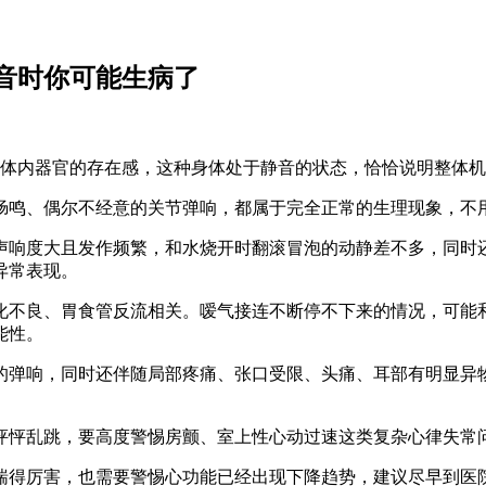
音时你可能生病了
到体内器官的存在感，这种身体处于静音的状态，恰恰说明整体
肠鸣、偶尔不经意的关节弹响，都属于完全正常的生理现象，不
声响度大且发作频繁，和水烧开时翻滚冒泡的动静差不多，同时
异常表现。
化不良、胃食管反流相关。嗳气接连不断停不下来的情况，可能
能性。
的弹响，同时还伴随局部疼痛、张口受限、头痛、耳部有明显异
怦怦乱跳，要高度警惕房颤、室上性心动过速这类复杂心律失常
喘得厉害，也需要警惕心功能已经出现下降趋势，建议尽早到医