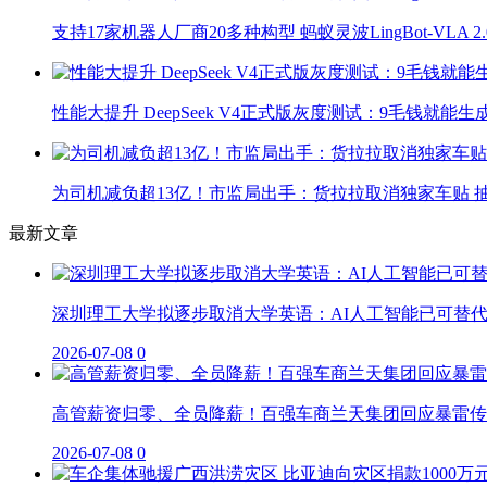
支持17家机器人厂商20多种构型 蚂蚁灵波LingBot-VLA 
性能大提升 DeepSeek V4正式版灰度测试：9毛钱就能生
为司机减负超13亿！市监局出手：货拉拉取消独家车贴 抽
最新文章
深圳理工大学拟逐步取消大学英语：AI人工智能已可替
2026-07-08
0
高管薪资归零、全员降薪！百强车商兰天集团回应暴雷传
2026-07-08
0