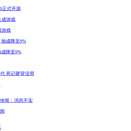
2.0正式开源
成游戏
成降至9%
代
闻