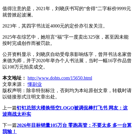
值得注意的是，2021年，刘晓庆书写的“舍得”二字标价9999元
就曾掀起波澜。
2023年，其四字书法近4000元的定价亦引发关注。
2025年在综艺中，她坦言“福”字一度卖出325张，甚至因未能
按时完成创作而被罚款。
公开资料显示，刘晓庆自幼受母亲影响练字，曾拜书法名家曾
来德为师，并于2020年举办个人书法展，当时一幅16字作品曾
以108万元拍卖成交。
本文地址：
http://www.dohts.com/15650.html
文章来源：
懂副业
版权声明：
除非特别标注，否则均为本站原创文章，转载时请
以链接形式注明文章出处。
上一篇
钉钉总部大楼换悟空LOGO被调侃棒打飞书 网友：这
波商战太朴实
下一篇
2026年目标销量105万台 零跑高管：不要太多 多一台算
我输！