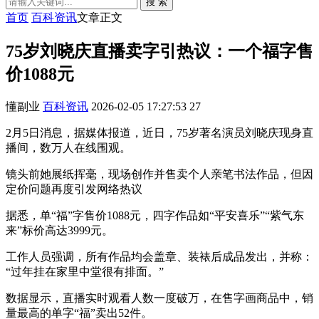
搜 索
首页
百科资讯
文章正文
75岁刘晓庆直播卖字引热议：一个福字售
价1088元
懂副业
百科资讯
2026-02-05 17:27:53
27
2月5日消息，据媒体报道，近日，75岁著名演员刘晓庆现身直
播间，数万人在线围观。
镜头前她展纸挥毫，现场创作并售卖个人亲笔书法作品，但因
定价问题再度引发网络热议
据悉，单“福”字售价1088元，四字作品如“平安喜乐”“紫气东
来”标价高达3999元。
工作人员强调，所有作品均会盖章、装裱后成品发出，并称：
“过年挂在家里中堂很有排面。”
数据显示，直播实时观看人数一度破万，在售字画商品中，销
量最高的单字“福”卖出52件。